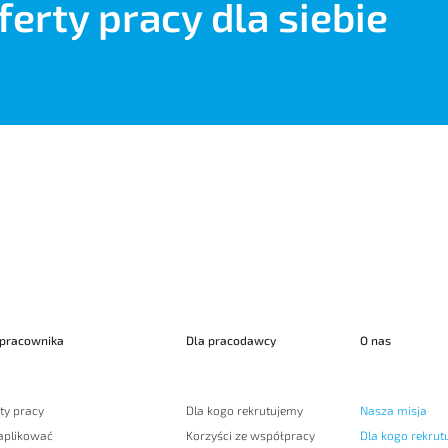
ferty pracy dla siebie
 pracownika
Dla pracodawcy
O nas
ty pracy
Dla kogo rekrutujemy
Nasza misja
 aplikować
Korzyści ze współpracy
Dla kogo rekrut