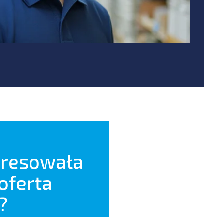
eresowała
 oferta
?