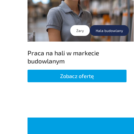
Żary
Hala budowlany
Praca na hali w markecie
budowlanym
Zobacz ofertę