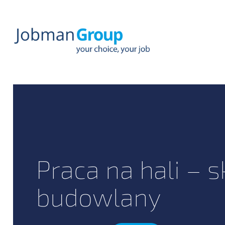
Przejdź
do
treści
Praca na hali – s
budowlany