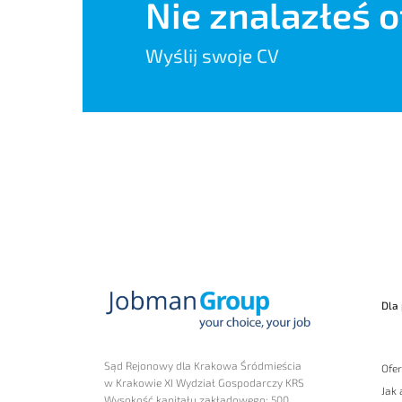
Nie znalazłeś o
Wyślij swoje CV
Dla
Sąd Rejonowy dla Krakowa Śródmieścia
Ofer
w Krakowie XI Wydział Gospodarczy KRS
Jak
Wysokość kapitału zakładowego: 500