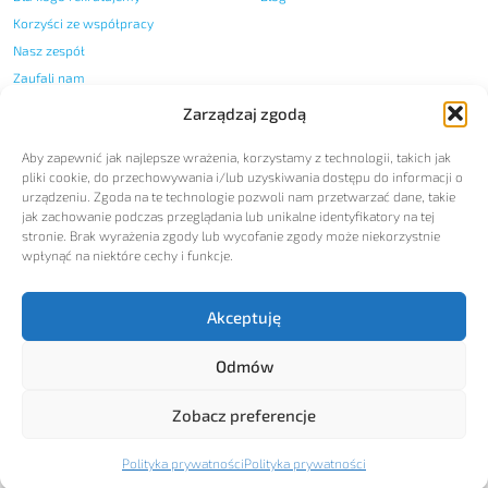
Korzyści ze współpracy
Nasz zespół
Zaufali nam
Certyfikaty i nagrody
Zarządzaj zgodą
Nasza historia
Aby zapewnić jak najlepsze wrażenia, korzystamy z technologii, takich jak
Regulamin przyjmowania
pliki cookie, do przechowywania i/lub uzyskiwania dostępu do informacji o
zgłoszeń wewnętrznych
urządzeniu. Zgoda na te technologie pozwoli nam przetwarzać dane, takie
Kodeks Etyczny
jak zachowanie podczas przeglądania lub unikalne identyfikatory na tej
Polityka zrównoważonego
stronie. Brak wyrażenia zgody lub wycofanie zgody może niekorzystnie
rozwoju
wpłynąć na niektóre cechy i funkcje.
Kontakt
Akceptuję
Nasze dane
Skontaktuj się
Odmów
Zobacz preferencje
Polityka prywatności
Polityka jakości
Rodo © 2026 - Wszystkie prawa zastrzeżone
| Agencja pracy tymczasowej - Jobman Group | Agencja digital:
Polityka prywatności
Polityka prywatności
hauerpower