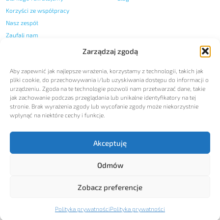
Korzyści ze współpracy
Nasz zespół
Zaufali nam
Certyfikaty i nagrody
Zarządzaj zgodą
Nasza historia
Aby zapewnić jak najlepsze wrażenia, korzystamy z technologii, takich jak
Regulamin przyjmowania
pliki cookie, do przechowywania i/lub uzyskiwania dostępu do informacji o
zgłoszeń wewnętrznych
urządzeniu. Zgoda na te technologie pozwoli nam przetwarzać dane, takie
Kodeks Etyczny
jak zachowanie podczas przeglądania lub unikalne identyfikatory na tej
Polityka zrównoważonego
stronie. Brak wyrażenia zgody lub wycofanie zgody może niekorzystnie
rozwoju
wpłynąć na niektóre cechy i funkcje.
Kontakt
Akceptuję
Nasze dane
Skontaktuj się
Odmów
Zobacz preferencje
Polityka prywatności
Polityka jakości
Rodo © 2026 - Wszystkie prawa zastrzeżone
| Agencja pracy tymczasowej - Jobman Group | Agencja digital:
Polityka prywatności
Polityka prywatności
hauerpower