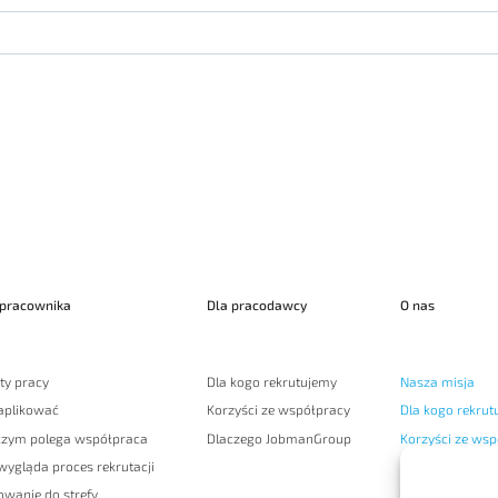
 pracownika
Dla pracodawcy
O nas
ty pracy
Dla kogo rekrutujemy
Nasza misja
 aplikować
Korzyści ze współpracy
Dla kogo rekrut
czym polega współpraca
Dlaczego JobmanGroup
Korzyści ze wsp
wygląda proces rekrutacji
Nasz zespół
owanie do strefy
Zaufali nam