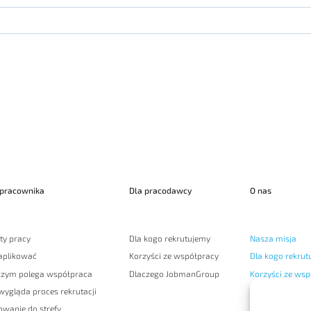
 pracownika
Dla pracodawcy
O nas
ty pracy
Dla kogo rekrutujemy
Nasza misja
 aplikować
Korzyści ze współpracy
Dla kogo rekrut
czym polega współpraca
Dlaczego JobmanGroup
Korzyści ze wsp
wygląda proces rekrutacji
Nasz zespół
owanie do strefy
Zaufali nam